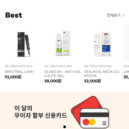
Best
전체보기
ds laboratories
ds laboratories
ds laboratories
al
SPECTRAL.LASH
OLIGO.DX - ANTI-CEL
VEXUM.SL NECK CO
LI
LULITE GEL
NTOUR
93,000원
25
58,000원
52,000원