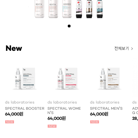
New
전체보기
ds laboratories
ds laboratories
ds laboratories
ds
SPECTRAL BOOSTER
SPECTRAL WOME
SPECTRAL MEN'S
AD
N'S
G 
64,000원
64,000원
64,000원
28