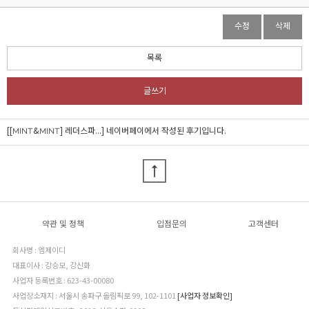
수정
삭제
목록
글쓰기
[[MINT&MINT] 레더스파...]
네이버페이에서 작성된 후기입니다.
약관 및 정책
입점문의
고객센터
회사명 : 엠제이디
대표이사 : 강승모, 강신화
사업자 등록번호 : 623-43-00080
사업장소재지 : 서울시 송파구 올림픽로 99, 102-1101
[사업자 정보확인]