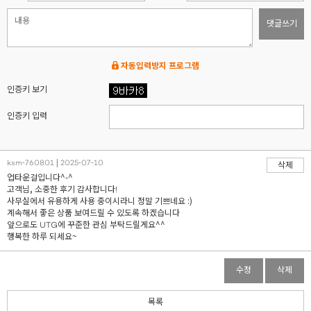
댓글쓰기
자동입력방지 프로그램
인증키 보기
인증키 입력
ksm-760801 | 2025-07-10
삭제
업타운걸입니다^-^
고객님, 소중한 후기 감사합니다!
사무실에서 유용하게 사용 중이시라니 정말 기쁘네요 :)
계속해서 좋은 상품 보여드릴 수 있도록 하겠습니다
앞으로도 UTG에 꾸준한 관심 부탁드릴게요^^
행복한 하루 되세요~
수정
삭제
목록